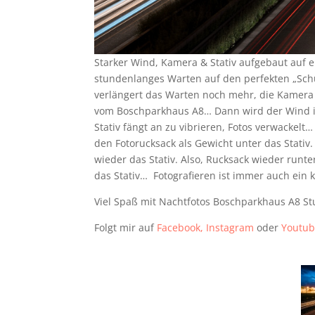
Starker Wind, Kamera & Stativ aufgebaut auf 
stundenlanges Warten auf den perfekten „Schu
verlängert das Warten noch mehr, die Kamera
vom Boschparkhaus A8… Dann wird der Wind im
Stativ fängt an zu vibrieren, Fotos verwackelt
den Fotorucksack als Gewicht unter das Stativ
wieder das Stativ. Also, Rucksack wieder runt
das Stativ… Fotografieren ist immer auch ein 
Viel Spaß mit Nachtfotos Boschparkhaus A8 Stu
Folgt mir auf
Facebook,
Instagram
oder
Youtu