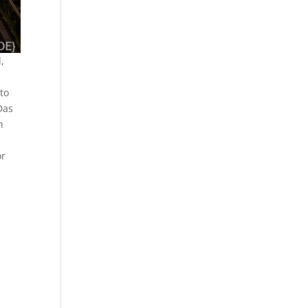
,
to
Das
h
or