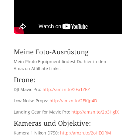
Meine Foto-Ausrüstung
Mein Photo Equipment findest Du hier in den
Amazon Affilliate Links:
Drone:
DJI Mavic Pro:
http://amzn.to/2Ex1ZEZ
Low Noise Props:
http://amzn.to/2EKjp4D
Landing Gear for Mavic Pro:
http://amzn.to/2p3HglX
Kameras und Objektive:
Kamera 1 Nikon D750:
http://amzn.to/2oHEORM