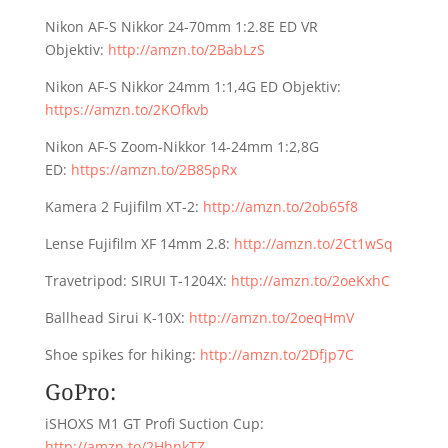
Nikon AF-S Nikkor 24-70mm 1:2.8E ED VR
Objektiv:
http://amzn.to/2BabLzS
Nikon AF-S Nikkor 24mm 1:1,4G ED Objektiv:
https://amzn.to/2KOfkvb
Nikon AF-S Zoom-Nikkor 14-24mm 1:2,8G
ED:
https://amzn.to/2B85pRx
Kamera 2 Fujifilm XT-2:
http://amzn.to/2ob65f8
Lense Fujifilm XF 14mm 2.8:
http://amzn.to/2Ct1wSq
Travetripod: SIRUI T-1204X:
http://amzn.to/2oeKxhC
Ballhead Sirui K-10X:
http://amzn.to/2oeqHmV
Shoe spikes for hiking:
http://amzn.to/2Dfjp7C
GoPro:
iSHOXS M1 GT Profi Suction Cup:
http://amzn.to/2HhnkTZ