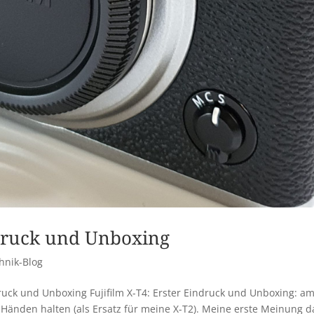
ndruck und Unboxing
hnik-Blog
indruck und Unboxing Fujifilm X-T4: Erster Eindruck und Unboxing: am
n Händen halten (als Ersatz für meine X-T2). Meine erste Meinung d