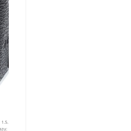
 1.5.
azu: