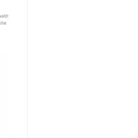
wald:
lie