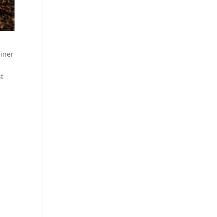
einer
st