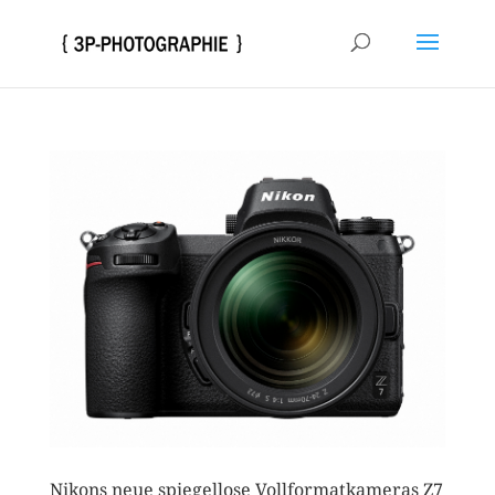
Nikons neue spiegellose Vollformatkameras Z7