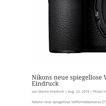
Nikons neue spiegellose 
Eindruck
von
Martin Friedrich
|
Aug. 23, 2018
|
Photo-T
Nikons neue spiegellose Vollformatkameras Z7 